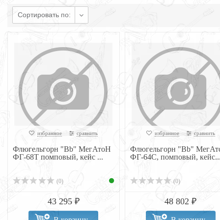
Сортировать по:
избранное
сравнить
избранное
сравнить
Флюгельгорн "Bb" МегАтоН
Флюгельгорн "Bb" МегАт
ФГ-68Т помповый, кейс ...
ФГ-64С, помповый, кейс..
(0)
(0)
43 295 ₽
48 802 ₽
В корзину
В корзину