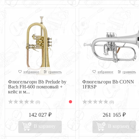
избранное
сравнить
избранное
сравнить
Флюгельгорн Bb Prelude by
Флюгельгорн Bb CONN
Bach FH-600 помповый +
1FRSP
кейс и м...
(0)
(0)
142 027 ₽
261 165 ₽
В корзину
В корзину