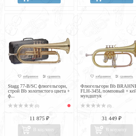
избранное
сравнить
избранное
сравнить
Stagg 77-B/SC флюгельгорн,
Флюгельгорн Bb BRAHN
строй Bb золотистого цвета +
FLH-345L помповый + кей
ф...
мундштук
(0)
(0)
11 875 ₽
31 449 ₽
В корзину
В корзину