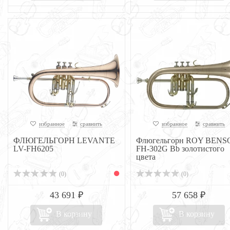
избранное
сравнить
избранное
сравнить
ФЛЮГЕЛЬГОРН LEVANTE
Флюгельгорн ROY BENS
LV-FH6205
FH-302G Bb золотистого
цвета
(0)
(0)
43 691 ₽
57 658 ₽
В корзину
В корзину