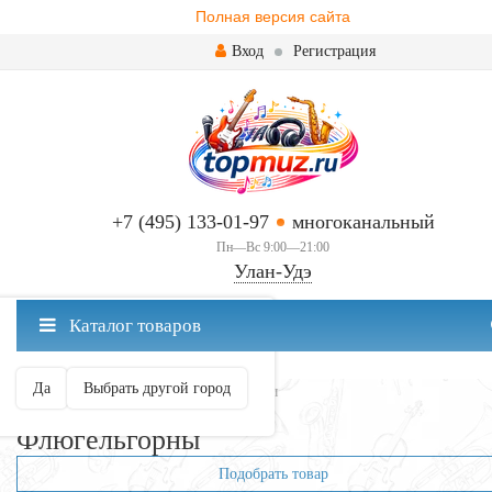
Полная версия сайта
Вход
Регистрация
+7 (495) 133-01-97
многоканальный
Пн—Вс 9:00—21:00
Улан-Удэ
✖
Каталог товаров
Улан-Удэ ваш город?
Да
Выбрать другой город
Главная
Духовые
Флюгельгорны
Флюгельгорны
Подобрать товар