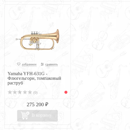
избранное
сравнить
Yamaha YFH-631G -
Флюгельгорн, томпаковый
раструб
(0)
275 200 ₽
В корзину