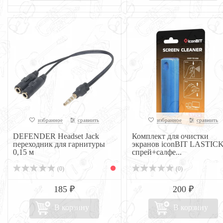
избранное
сравнить
избранное
сравнить
DEFENDER Headset Jack
Комплект для очистки
переходник для гарнитуры
экранов iconBIT LASTICK
0,15 м
спрей+салфе...
(0)
(0)
185 ₽
200 ₽
В корзину
В корзину