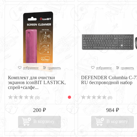
избранное
сравнить
избранное
сравнить
Комплект для очистки
DEFENDER Columbia C-7
экранов iconBIT LASTICK,
RU беспроводной набор
спрей+салфе...
(0)
(0)
200 ₽
984 ₽
В корзину
В корзину