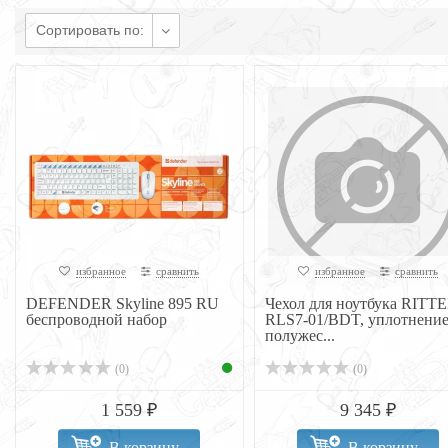
Сортировать по:
избранное
сравнить
избранное
сравнить
DEFENDER Skyline 895 RU
Чехол для ноутбука RITT
беспроводной набор
RLS7-01/BDT, уплотнени
полужес...
(0)
(0)
1 559 ₽
9 345 ₽
В корзину
В корзину