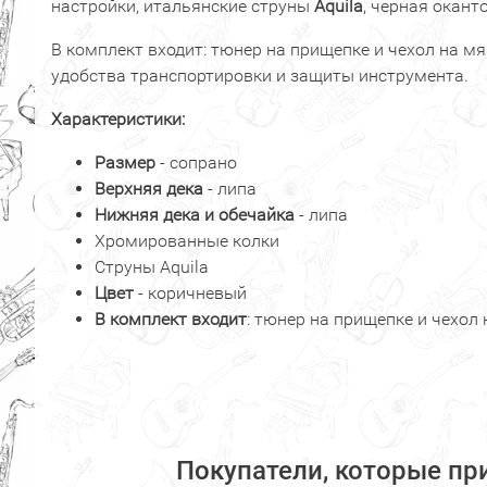
настройки, итальянские струны
Aquila
, черная окант
В комплект входит: тюнер на прищепке и чехол на мя
удобства транспортировки и защиты инструмента.
Характеристики:
Размер
- сопрано
Верхняя дека
- липа
Нижняя дека и обечайка
- липа
Хромированные колки
Струны Aquila
Цвет
- коричневый
В комплект входит
: тюнер на прищепке и чехол
Покупатели, которые пр