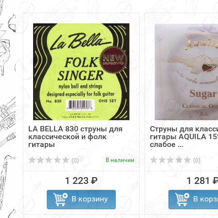
LA BELLA 830 струны для
Струны для класс
классической и фолк
гитары AQUILA 159
гитары
слабое ...
В наличии
(0)
(0)
1 223 ₽
1 281 
В корзину
В корз