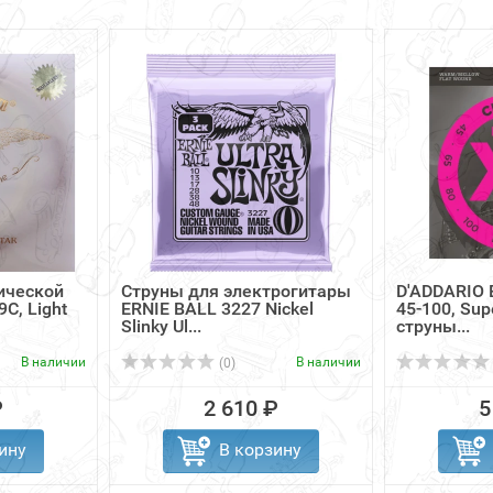
ической
Струны для электрогитары
D'ADDARIO E
C, Light
ERNIE BALL 3227 Nickel
45-100, Sup
Slinky Ul...
струны...
В наличии
В наличии
(0)
₽
2 610 ₽
5
ину
В корзину