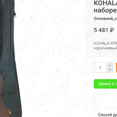
KOHALA
наборе
Основной_с
5 481 ₽
KOHALA KPP-
коричневый,
Купить в 
Способ д