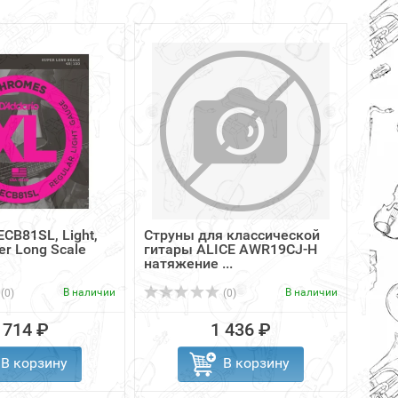
CB81SL, Light,
Струны для классической
3-я 
er Long Scale
гитары ALICE AWR19CJ-H
гита
натяжение ...
В наличии
В наличии
(0)
(0)
 714 ₽
1 436 ₽
В корзину
В корзину