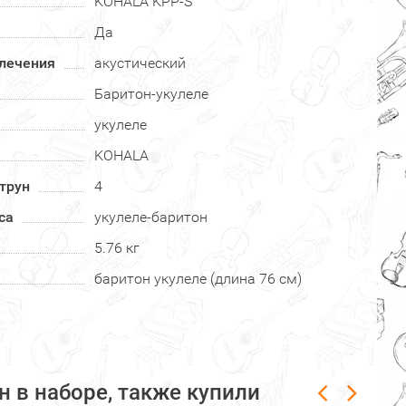
KOHALA KPP-S
Да
влечения
акустический
Баритон-укулеле
укулеле
KOHALA
трун
4
са
укулеле-баритон
5.76 кг
баритон укулеле (длина 76 см)
 в наборе, также купили