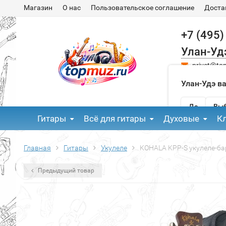
Магазин
О нас
Пользовательское соглашение
Доста
+7 (495)
Улан-Уд
privet@to
Улан-Удэ в
Да
Выб
Гитары
Всё для гитары
Духовые
К
Главная
Гитары
Укулеле
KOHALA KPP-S укулеле-ба
Предыдущий товар