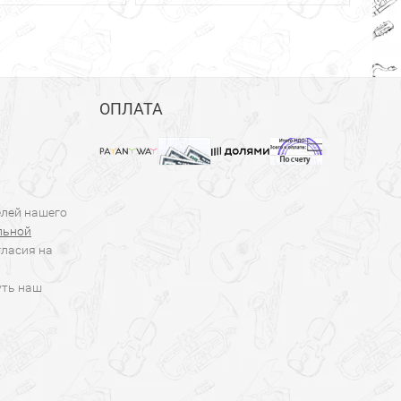
ОПЛАТА
елей нашего
льной
гласия на
уть наш