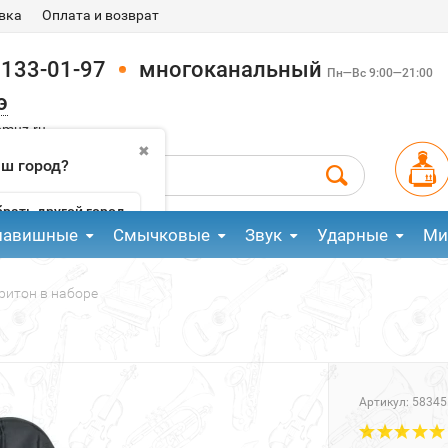
вка
Оплата и возврат
 133-01-97
многоканальный
Пн—Вс 9:00—21:00
э
pmuz.ru
✖
аш город?
рать другой город
лавишные
Смычковые
Звук
Ударные
Ми
ритон в наборе
Артикул:
58345