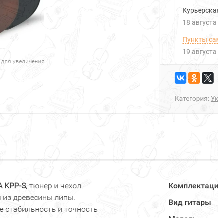
Курьерска
18 августа
Пункты са
19 августа
 для увеличения
Категория:
У
A
KPP-S
, тюнер и чехол.
Комплектац
 из древесины липы.
Вид гитары
 стабильность и точность