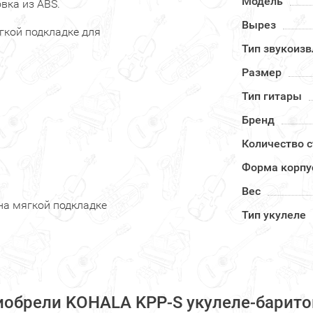
Модель
овка из ABS.
Вырез
гкой подкладке для
Тип звукоиз
Размер
Тип гитары
Бренд
Количество с
Форма корпу
Вес
 на мягкой подкладке
Тип укулеле
иобрели KOHALA KPP-S укулеле-баритон