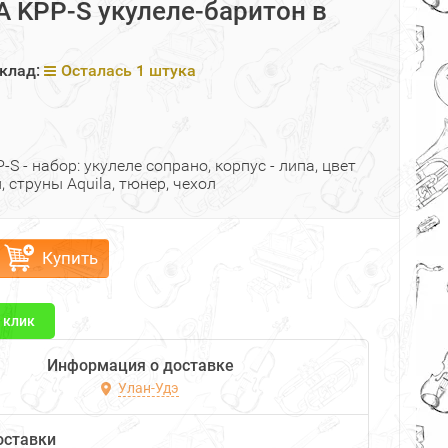
 KPP-S укулеле-баритон в
клад:
Осталась 1 штука
S - набор: укулеле сопрано, корпус - липа, цвет
 струны Aquila, тюнер, чехол
Купить
1 клик
Информация о доставке
Улан-Удэ
оставки