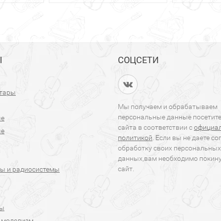
Ы
СОЦСЕТИ
итары
Мы получаем и обрабатываем
персональные данные посетит
ые
сайта в соответствии с
официа
ые
политикой
. Если вы не даете со
обработку своих персональных
данных,вам необходимо покин
сайт.
ы и радиосистемы
ры
 моделизм