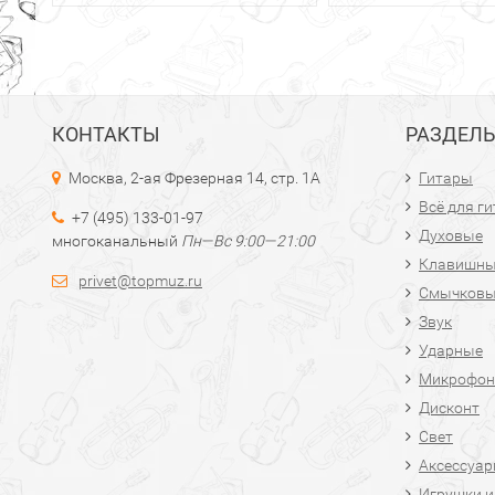
КОНТАКТЫ
РАЗДЕЛ
Москва, 2-ая Фрезерная 14, стр. 1А
Гитары
Всё для г
+7 (495) 133-01-97
Духовые
многоканальный
Пн—Вс 9:00—21:00
Клавишн
privet@topmuz.ru
Смычков
Звук
Ударные
Микрофон
Дисконт
Свет
Аксессуа
Игрушки и