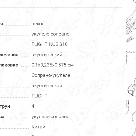
ия
чехол
укулеле-сопрано
FLIGHT NUS 310
влечения
акустический
паковке
0,1х0,235х0,575 см
Сопрано-укулеле
акустическая
FLIGHT
трун
4
са
укулеле-сопрано
Китай