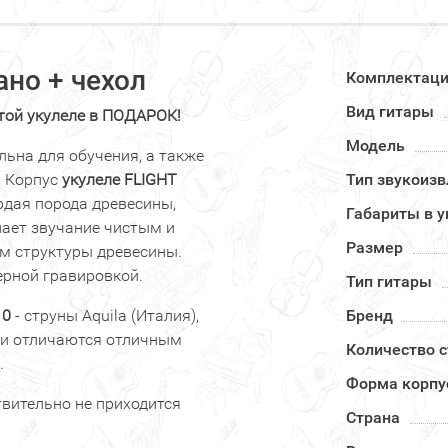
ано
+ чехол
Комплектац
Вид гитары
той укулеле в ПОДАРОК!
Модель
ьна для обучения, а также
. Корпус
укулеле FLIGHT
Тип звукоиз
рдая порода древесины,
Габариты в у
лает звучание чистым и
Размер
ем структуры древесины.
ерной гравировкой.
Тип гитары
10
- струны Aquila (Италия),
Бренд
ни отличаются отличным
Количество с
.
Форма корпу
твительно не приходится
Страна