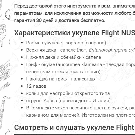
Перед доставкой этого инструмента к вам, внимател
параметрам, для исключения возможности любого 
гарантия 30 дней и доставка бесплатно.
Характеристики укулеле Flight NUS
Размер укулеле - soprano (сопрано)
Верхняя дека - сапеле (лат.
Entandrophragma cyl
Нижняя дека и обечайки - сапеле
Гриф - окуме (aucoumea klaineana - твёрдая пор
свойствам схожая с махагонью)
Накладка на гриф - палисандр
12 ладов
колки для настройки открытого типа
струны Aquila (производство Италия)
В комплекте чехол песочного цвета с ручкой, 
карманом для мелочей. Изготовлен из плотног
Смотреть и слушать укулеле Flight