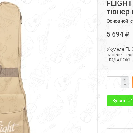
FLIGHT
тюнер 
Основной_с
5 694 ₽
Укулеле FLI
сапеле, чех
ПОДАРОК!
Купить в 