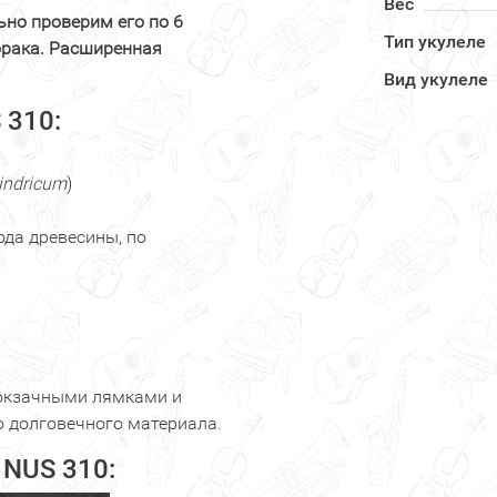
Вес
ьно проверим его по 6
Тип укулеле
брака. Расширенная
Вид укулеле
 310:
indricum
)
ода древесины, по
рюкзачными лямками и
о долговечного материала.
 NUS 310: