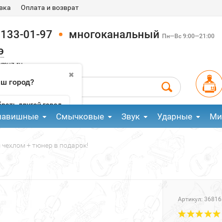
вка
Оплата и возврат
 133-01-97
многоканальный
Пн—Вс 9:00—21:00
э
pmuz.ru
✖
аш город?
рать другой город
лавишные
Смычковые
Звук
Ударные
Ми
 чехлом + тюнер в подарок!
Артикул:
36816