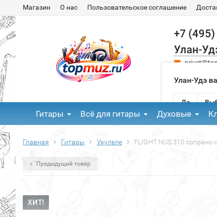
Магазин
О нас
Пользовательское соглашение
Доста
+7 (495)
Улан-Уд
privet@to
Улан-Удэ в
Да
Выб
Гитары
Всё для гитары
Духовые
К
Главная
Гитары
Укулеле
FLIGHT NUS 310 сопрано с
Предыдущий товар
ХИТ!