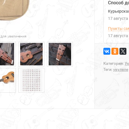
Способ д
Курьерска
17 августа
Пункты са
17 августа
 для увеличения
Категория:
У
Теги:
укулеле