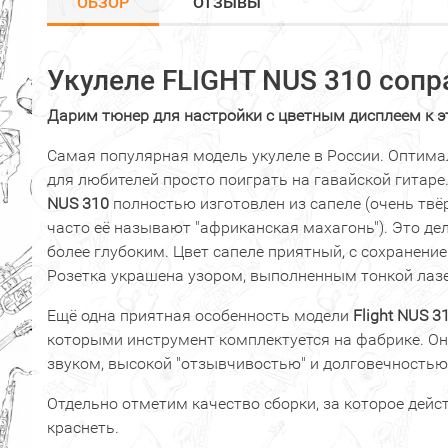
ОБЗОР
ОТЗЫВЫ
Укулеле FLIGHT NUS 310
сопр
Дарим тюнер для настройки с цветным дисплеем к э
Самая популярная модель укулеле в России. Оптимал
для любителей просто поиграть на гавайской гитаре
NUS 310
полностью изготовлен из сапеле (очень твё
часто её называют "африканская махагонь"). Это де
более глубоким. Цвет сапеле приятный, с сохранени
Розетка украшена узором, выполненным тонкой лаз
Ещё одна приятная особенность модели
Flight NUS 3
которыми инструмент комплектуется на фабрике. О
звуком, высокой "отзывчивостью" и долговечностью
Отдельно отметим качество сборки, за которое дейс
краснеть.